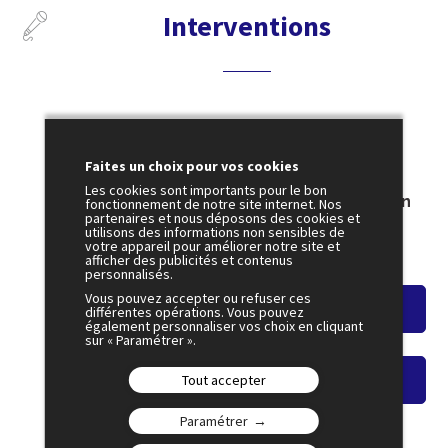
Interventions
3 juillet
11:30
Faites un choix pour vos cookies
SESSION 25
Les cookies sont importants pour le bon
La défense, levier de réindustrialisation
fonctionnement de notre site internet. Nos
partenaires et nous déposons des cookies et
tant attendu ?
utilisons des informations non sensibles de
votre appareil pour améliorer notre site et
Amphi 5
afficher des publicités et contenus
personnalisés.
Vous pouvez accepter ou refuser ces
Voir le résumé
différentes opérations. Vous pouvez
également personnaliser vos choix en cliquant
sur « Paramétrer ».
Tout accepter
Voir le replay
Paramétrer