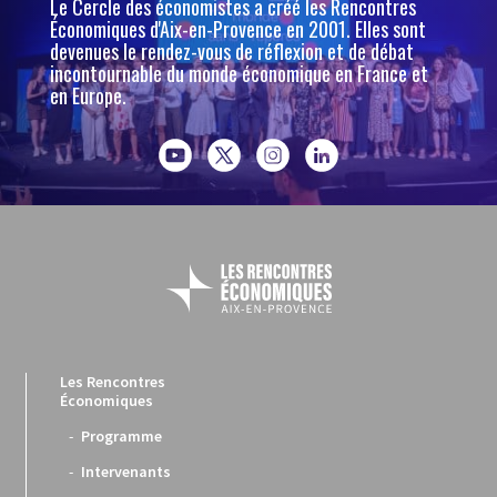
Le Cercle des économistes a créé les Rencontres
Économiques d'Aix-en-Provence en 2001. Elles sont
devenues le rendez-vous de réflexion et de débat
incontournable du monde économique en France et
en Europe.
Les Rencontres
Économiques
Programme
Intervenants