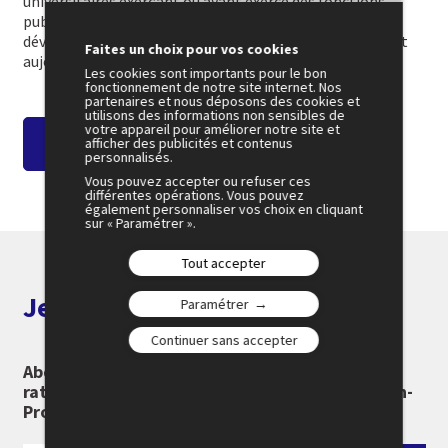
universitaires exerçant ou ayant exercé des fonctions
publiques ou privées, et aux nombreuses activités
développées au fil des ans, le Cercle des économistes est
Faites un choix pour vos cookies
aujourd’hui un acteur reconnu du monde économique.
Les cookies sont importants pour le bon
fonctionnement de notre site internet. Nos
partenaires et nous déposons des cookies et
utilisons des informations non sensibles de
votre appareil pour améliorer notre site et
En savoir plus
afficher des publicités et contenus
personnalisés.
Vous pouvez accepter ou refuser ces
différentes opérations. Vous pouvez
également personnaliser vos choix en cliquant
sur « Paramétrer ».
Tout accepter
Je m'abonne aux alertes
Paramétrer
Continuer sans accepter
Abonnez-vous à notre newsletter pour ne rien
rater des 26e Rencontres Économiques d'Aix-en-
Provence :