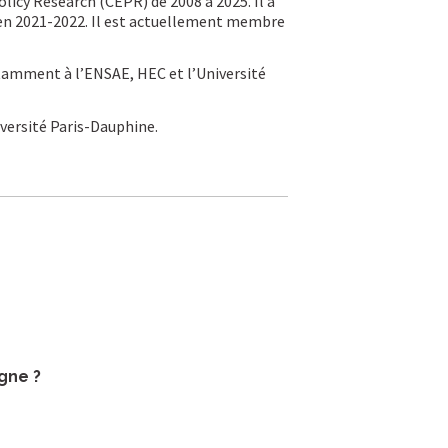
licy Research (CEPR) de 2008 à 2025. Il a
 en 2021-2022. Il est actuellement membre
tamment à l’ENSAE, HEC et l’Université
iversité Paris-Dauphine.
igne ?