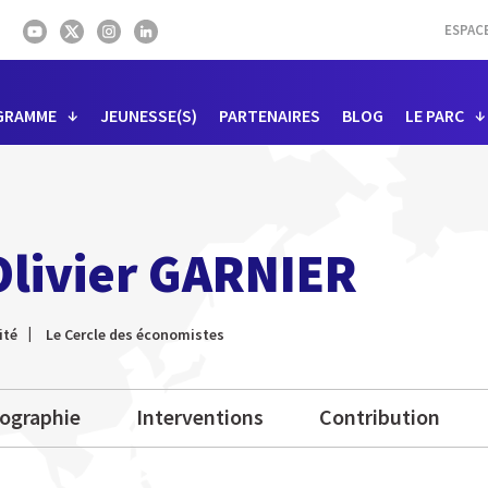
ESPAC
GRAMME
JEUNESSE(S)
PARTENAIRES
BLOG
LE PARC
Olivier GARNIER
ité
Le Cercle des économistes
iographie
Interventions
Contribution