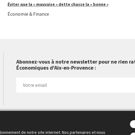
Éviter que la « mauvaise » dette chasse la « bonne »
Économie & Finance
Abonnez-vous à notre newsletter pour ne rien ra
Économiques d'Aix-en-Provence :
 Cercle des économistes a créé les Rencontres Économiques d'Aix-
tionnement de notre site internet. Nos partenaires et nous