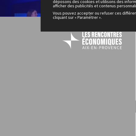
200
déposons des cookies et utilisons des inform
afficher des publicités et contenus personnal
mo
Vous pouvez accepter ou refuser ces différe
cliquant sur « Paramétrer ».