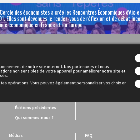
 Cercle des économistes a créé les Rencontres Économiques d'Aix-
1. Elles sont devenues le rendez-vous de réflexion et de débat inc
nde économique en France et en Europe.
Les Rencontres Économiques
OFF
Programme
Le OFF
tionnement de notre site internet. Nos partenaires et nous
ations non sensibles de votre appareil pour améliorer notre site et
Intervenants
Le programme
isés.
Dialogue économique
ntes opérations. Vous pouvez également personnaliser vos choix en
mondial
PARTENAIRES
Éditions précédentes
Qui sommes-nous ?
Médias
FAQ