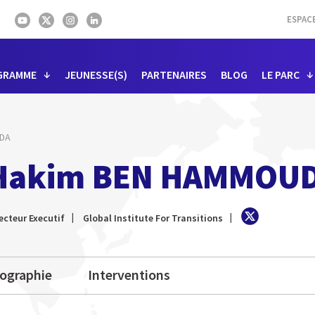
ESPAC
GRAMME
JEUNESSE(S)
PARTENAIRES
BLOG
LE PARC
DA
Hakim BEN HAMMOU
ecteur Executif
Global Institute For Transitions
iographie
Interventions