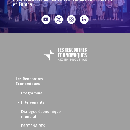
en Europe.
Les Rencontres
Économiques
Programme
Intervenants
Dialogue économique
mondial
PARTENAIRES