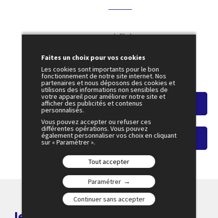
3 juillet
17:00
Faites un choix pour vos cookies
AGORA 4
Les cookies sont importants pour le bon
IA : amie ou ennemie ?
Amphi 6
fonctionnement de notre site internet. Nos
partenaires et nous déposons des cookies et
utilisons des informations non sensibles de
votre appareil pour améliorer notre site et
afficher des publicités et contenus
Voir le résumé
personnalisés.
Vous pouvez accepter ou refuser ces
différentes opérations. Vous pouvez
également personnaliser vos choix en cliquant
Voir le replay
sur « Paramétrer ».
Tout accepter
Paramétrer
Continuer sans accepter
Je m'abonne aux alertes