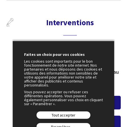
Interventions
4 juillet
Faites un choix pour vos cookies
10:00
Les cookies sont importants pour le bon
fonctionnement de notre site internet. Nos
AGORA 5
partenaires et nous déposons des cookies et
Favoriser l’épanouissement des jeunes au
utilisons des informations non sensibles de
votre appareil pour améliorer notre site et
travail
afficher des publicités et contenus
Amphi 6
personnalisés.
Vous pouvez accepter ou refuser ces
différentes opérations. Vous pouvez
également personnaliser vos choix en cliquant
Voir le résumé
sur « Paramétrer ».
Tout accepter
Voir le replay
Paramétrer