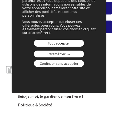
partenaires et nous déposons des cookies et
utilisons des informations non sensibles de
votre appareil pour améliorer notre site et
Voir le résumé
afficher des publicités et contenus
personnalisés.
Vous pouvez accepter ou refuser ces
différentes opérations. Vous pouvez
Voir le replay
également personnaliser vos choix en cliquant
sur « Paramétrer ».
Tout accepter
Paramétrer
Continuer sans accepter
Contribution
Suis-je, moi, le gardien de mon frère ?
Politique & Société