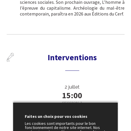
sciences sociales. Son prochain ouvrage, L’homme à
l’épreuve du capitalisme. Archéologie du mal-être
contemporain, paraîtra en 2026 aux Éditions du Cerf.
Interventions
2 juillet
15:00
SESSION 3
Comprendre pour briser les cycles de
violence
Faites un choix pour vos cookies
Amphi 3
Les cookies sont importants pour le bon
fonctionnement de notre site internet. Nos