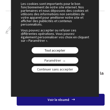
Les cookies sont importants pour le bon
fonctionnement de notre site internet. Nos
partenaires et nous déposons des cookies et
utilisons des informations non sensibles de
votre appareil pour améliorer notre site et
afficher des publicités et contenus
personnalisés.
Interventions
Vous pouvez accepter ou refuser ces
différentes opérations. Vous pouvez
également personnaliser vos choix en cliquant
sur « Paramétrer ».
Tout accepter
3 juillet
15:00
Paramétrer
PLÉNIÈRE 7
Continuer sans accepter
Un monde, plusieurs visions : qui impose la
sienne ?
Amphi 1
Voir le résumé