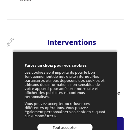
Interventions
Faites un choix pour vos cookies
2 juillet
Les cookies sont importants pour le bon
fonctionnement de notre site internet. Nos
17:30
partenaires et nous déposons des cookies et
utilisons des informations non sensibles de
SESSION 12
votre appareil pour améliorer notre site et
afficher des publicités et contenus
Logement, éviter que le toit nous tombe
personnalisés.
sur la tête
Vous pouvez accepter ou refuser ces
Amphi 2
différentes opérations. Vous pouvez
également personnaliser vos choix en cliquant
sur « Paramétrer ».
Voir le résumé
Tout accepter