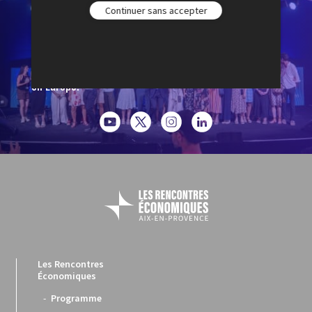
Continuer sans accepter
Le Cercle des économistes a créé les Rencontres
Économiques d'Aix-en-Provence en 2001. Elles sont
devenues le rendez-vous de réflexion et de débat
incontournable du monde économique en France et
en Europe.
Les Rencontres
Économiques
Programme