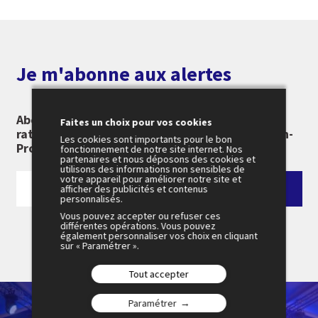
Je m'abonne aux alertes
Abonnez-vous à notre newsletter pour ne rien
Faites un choix pour vos cookies
rater des 26e Rencontres Économiques d'Aix-en-
Les cookies sont importants pour le bon
Provence :
fonctionnement de notre site internet. Nos
partenaires et nous déposons des cookies et
utilisons des informations non sensibles de
votre appareil pour améliorer notre site et
afficher des publicités et contenus
personnalisés.
Vous pouvez accepter ou refuser ces
différentes opérations. Vous pouvez
également personnaliser vos choix en cliquant
sur « Paramétrer ».
Tout accepter
Paramétrer