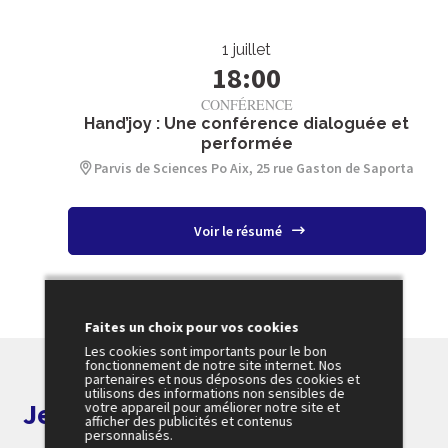
1 juillet
18:00
CONFÉRENCE
Hand’joy : Une conférence dialoguée et
performée
Parvis de Sciences Po Aix, 25 rue Gaston de Saporta
Voir le résumé
Faites un choix pour vos cookies
Les cookies sont importants pour le bon
fonctionnement de notre site internet. Nos
partenaires et nous déposons des cookies et
utilisons des informations non sensibles de
Je m'abonne aux alertes
votre appareil pour améliorer notre site et
afficher des publicités et contenus
personnalisés.