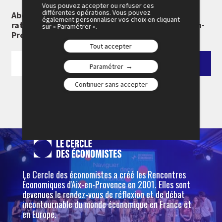
Vous pouvez accepter ou refuser ces
différentes opérations. Vous pouvez
Abonnez-vous à notre newsletter pour ne rien
également personnaliser vos choix en cliquant
rater des 26e Rencontres Économiques d'Aix-en-
sur « Paramétrer ».
Provence :
Tout accepter
Paramétrer
Continuer sans accepter
Le Cercle des économistes a créé les Rencontres
Économiques d'Aix-en-Provence en 2001. Elles sont
devenues le rendez-vous de réflexion et de débat
incontournable du monde économique en France et
en Europe.