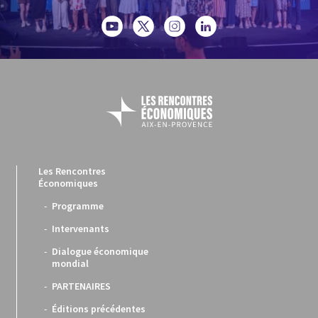
Les Rencontres
Économiques
Programme
Intervenants
Dialogue économique
mondial
PARTENAIRES
Éditions précédentes