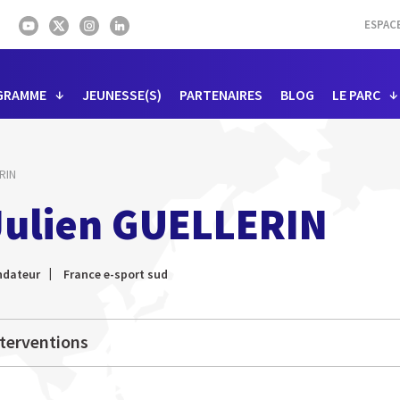
ESPAC
GRAMME
JEUNESSE(S)
PARTENAIRES
BLOG
LE PARC
RIN
Julien GUELLERIN
ndateur
France e-sport sud
terventions