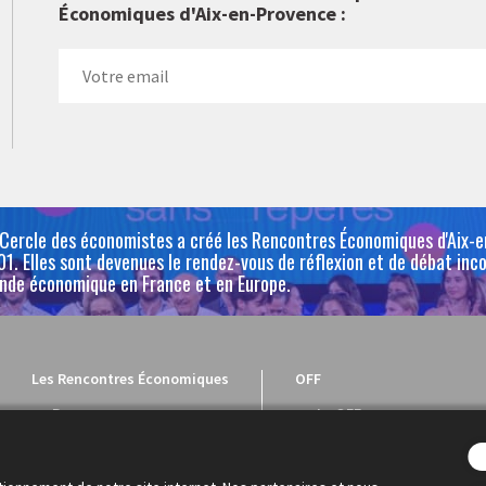
Économiques d'Aix-en-Provence :
 Cercle des économistes a créé les Rencontres Économiques d'Aix-
1. Elles sont devenues le rendez-vous de réflexion et de débat inc
nde économique en France et en Europe.
Les Rencontres Économiques
OFF
Programme
Le OFF
Intervenants
Le programme
Dialogue économique