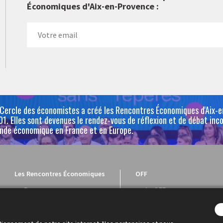
Économiques d'Aix-en-Provence :
 Cercle des économistes a créé les Rencontres Économiques d'Aix-
1. Elles sont devenues le rendez-vous de réflexion et de débat inc
nde économique en France et en Europe.
Les Rencontres Économiques
OFF
Programme
Le OFF
Intervenants
Le programme
Dialogue économique