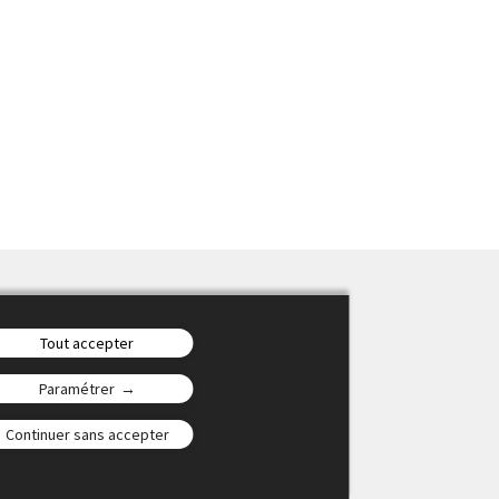
ter des 26e Rencontres
Tout accepter
Paramétrer
Continuer sans accepter