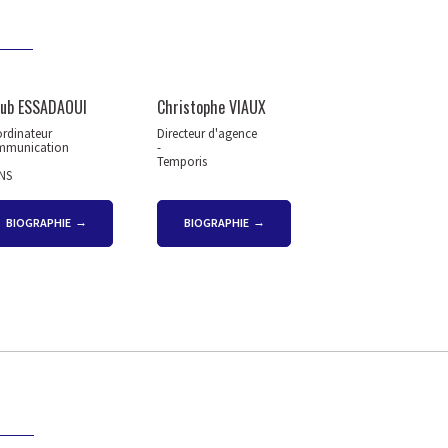
oub ESSADAOUI
Christophe VIAUX
rdinateur
Directeur d'agence
munication
-
Temporis
NS
BIOGRAPHIE
BIOGRAPHIE