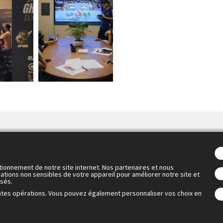
Abonnez-vous à notre newsletter pour ne rien ra
Économiques d'Aix-en-Provence :
tionnement de notre site internet. Nos partenaires et nous
ations non sensibles de votre appareil pour améliorer notre site et
isés.
ntes opérations. Vous pouvez également personnaliser vos choix en