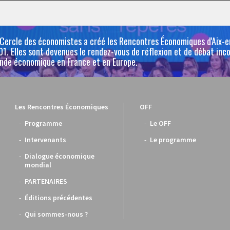
 Cercle des économistes a créé les Rencontres Économiques d'Aix-
1. Elles sont devenues le rendez-vous de réflexion et de débat inc
nde économique en France et en Europe.
Les Rencontres Économiques
OFF
Programme
Le OFF
Intervenants
Le programme
Dialogue économique
mondial
PARTENAIRES
Éditions précédentes
Qui sommes-nous ?