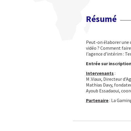
Résumé
Peut-on élaborer une c
vidéo ? Comment faire l
l’agence d’intérim : T
Entrée sur inscription
Intervenants
:
M .Viaux, Directeur d’A
Mathias Davy, fondat
Ayoub Essadaoui, coo
Partenaire
: La Gamin