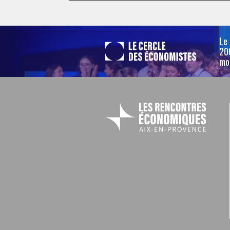
Le
200
mo