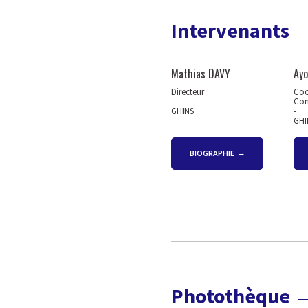
Intervenants
Mathias DAVY
Ay
Directeur
Coo
-
Com
GHINS
-
GHI
BIOGRAPHIE
Photothèque