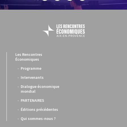
Les Rencontres
Économiques
Programme
Intervenants
Dialogue économique
mondial
PARTENAIRES
Éditions précédentes
Qui sommes-nous ?