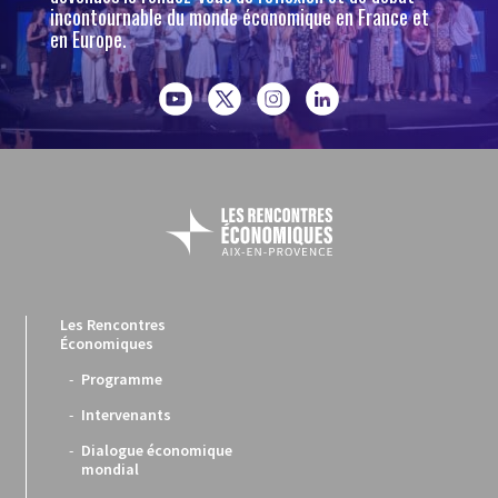
incontournable du monde économique en France et
en Europe.
Les Rencontres
Économiques
Programme
Intervenants
Dialogue économique
mondial