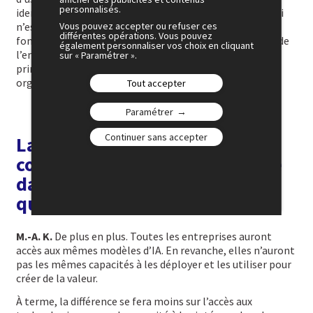
personnalisés.
identifié de nombreuses opportunités liées à l’IA. Le défi
Vous pouvez accepter ou refuser ces
n’est plus d’expérimenter, mais de transformer des
différentes opérations. Vous pouvez
fonctions, des métiers et parfois des domaines entiers de
également personnaliser vos choix en cliquant
l’entreprise pour créer de la valeur à grande échelle. Le
sur « Paramétrer ».
principal obstacle n’est plus technologique ; il est
organisationnel.
Tout accepter
Paramétrer
Continuer sans accepter
La prochaine bataille
concurrentielle se jouera-t-elle
davantage dans l’organisation
que dans la technologie ?
M.-A. K.
De plus en plus. Toutes les entreprises auront
accès aux mêmes modèles d’IA. En revanche, elles n’auront
pas les mêmes capacités à les déployer et les utiliser pour
créer de la valeur.
À terme, la différence se fera moins sur l’accès aux