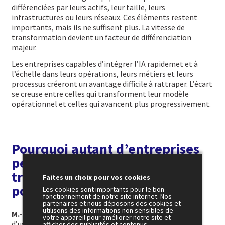
différenciées par leurs actifs, leur taille, leurs
infrastructures ou leurs réseaux. Ces éléments restent
importants, mais ils ne suffisent plus. La vitesse de
transformation devient un facteur de différenciation
majeur.
Les entreprises capables d’intégrer l’IA rapidemet et à
l’échelle dans leurs opérations, leurs métiers et leurs
processus créeront un avantage difficile à rattraper. L’écart
se creuse entre celles qui transforment leur modèle
opérationnel et celles qui avancent plus progressivement.
Pourquoi autant d’entreprises
peinent-elles encore à
transformer l’essai malgré le
Faites un choix pour vos cookies
potentiel de l’IA ?
Les cookies sont importants pour le bon
fonctionnement de notre site internet. Nos
partenaires et nous déposons des cookies et
utilisons des informations non sensibles de
M.-A. K.
Parce qu’il faut sortir de la tyrannie des cas
votre appareil pour améliorer notre site et
d’usage. La plupart des grandes entreprises ont déjà
afficher des publicités et contenus