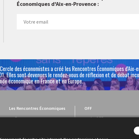
Économiques d'Aix-en-Provence :
 Cercle des économistes a créé les Rencontres Économiques d'Aix-
1. Elles sont devenues le rendez-vous de réflexion et de débat inc
nde économique en France et en Europe.
Les Rencontres Économiques
OFF
Programme
Le OFF
Intervenants
Le programme
Dialogue économique