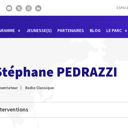
ESPAC
GRAMME
JEUNESSE(S)
PARTENAIRES
BLOG
LE PARC
I
Stéphane PEDRAZZI
ésentateur
Radio Classique
terventions