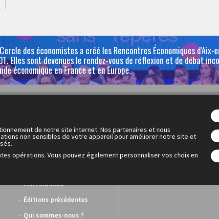
 Cercle des économistes a créé les Rencontres Économiques d'Aix-
1. Elles sont devenues le rendez-vous de réflexion et de débat inc
nde économique en France et en Europe.
Les Rencontres Économiques
OFF
Programme
Le OFF
tionnement de notre site internet. Nos partenaires et nous
ations non sensibles de votre appareil pour améliorer notre site et
isés.
Intervenants
Le programme
ntes opérations. Vous pouvez également personnaliser vos choix en
Dialogue économique
mondial
PARTENAIRES
Éditions précédentes
Qui sommes-nous ?