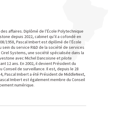
 des affaires. Diplômé de l’École Polytechnique
stone depuis 2022, cabinet qu’il a cofondé en
2/08/1958, Pascal Imbert est diplômé de l’École
u sein du service R&D de la société de services
 Cirel Systems, une société spécialisée dans la
avestone avec Michel Dancoisne et pilote
t 12 ans. En 2002, il devient Président du
Conseil de surveillance. Il est, depuis le 28
14, Pascal Imbert a été Président de MiddleNext,
Pascal Imbert est également membre du Conseil
oppement numérique.