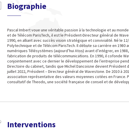
Biographie
Pascal Imbert voue une véritable passion à la technologie et au monde
et de Télécom ParisTech, il est le Président-Directeur général de Wave
1990, en alliant avec succès vision stratégique et convivialité. Né le 1
Polytechnique et de Télécom ParisTech. Il débute sa carrière en 1980 a
numériques Télésystèmes (aujourd’hui Atos) avant d’intégrer, en 1988,
fabrication de produits de télécommunications. En 1990, il cofonde W
conjointement avec ce dernier le développement de l’entreprise pendan
Directoire du cabinet, tandis que Michel Dancoisne devient Président du 
juillet 2022, Président – Directeur général de Wavestone. De 2010 à 20
association représentative des valeurs moyennes cotées en France. 
consultatif de Theodo, une société française de conseil et de dével
Interventions