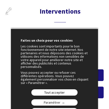
Interventions
3 juillet
Faites un choix pour vos cookies
19:00
Les cookies sont importants pour le bon
PLÉNIÈRE 10
fonctionnement de notre site internet. Nos
partenaires et nous déposons des cookies et
L’Europe peut-elle être souveraine ?
utilisons des informations non sensibles de
votre appareil pour améliorer notre site et
Amphi 2
afficher des publicités et contenus
personnalisés.
Vous pouvez accepter ou refuser ces
Voir le résumé
différentes opérations. Vous pouvez
également personnaliser vos choix en cliquant
sur « Paramétrer ».
Tout accepter
Voir le replay
Paramétrer