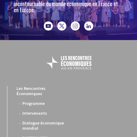
incontournable du monde économique en France et
en Europe.
Les Rencontres
Économiques
Programme
Intervenants
Dialogue économique
mondial