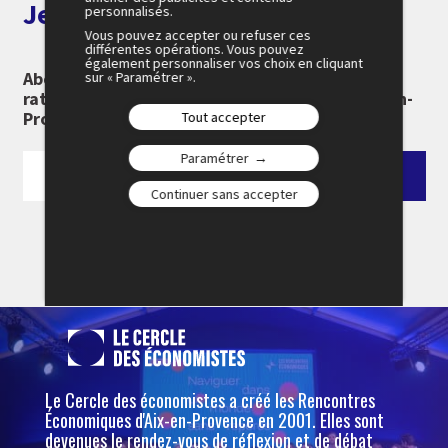
Je m'abonne aux alertes
personnalisés.
Vous pouvez accepter ou refuser ces
différentes opérations. Vous pouvez
également personnaliser vos choix en cliquant
Abonnez-vous à notre newsletter pour ne rien
sur « Paramétrer ».
rater des 26e Rencontres Économiques d'Aix-en-
Provence :
Tout accepter
Paramétrer
Continuer sans accepter
Le Cercle des économistes a créé les Rencontres
Économiques d'Aix-en-Provence en 2001. Elles sont
devenues le rendez-vous de réflexion et de débat