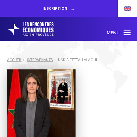
INSCRIPTION
MENU
ACCUEIL
INTERVENANTS
NADIA FETTAH ALAOUI