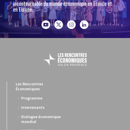
incontournable du monde économique en France et
en Europe.
Les Rencontres
Économiques
Programme
Intervenants
Dialogue économique
mondial