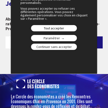
Je m'abonne aux alertes
personnalisés.
Vous pouvez accepter ou refuser ces
différentes opérations. Vous pouvez
également personnaliser vos choix en cliquant
Abonnez-vous à notre newsletter pour ne rien
sur « Paramétrer ».
rater des 26e Rencontres Économiques d'Aix-en-
Provence :
Tout accepter
Paramétrer
Continuer sans accepter
Le Cercle des économistes a créé les Rencontres
Économiques d'Aix-en-Provence en 2001. Elles sont
devenues le rendez-vous de réflexion et de débat