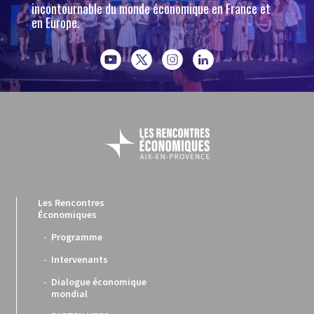
incontournable du monde économique en France et
en Europe.
Les Rencontres
Économiques
Programme
Intervenants
Dialogue économique
mondial