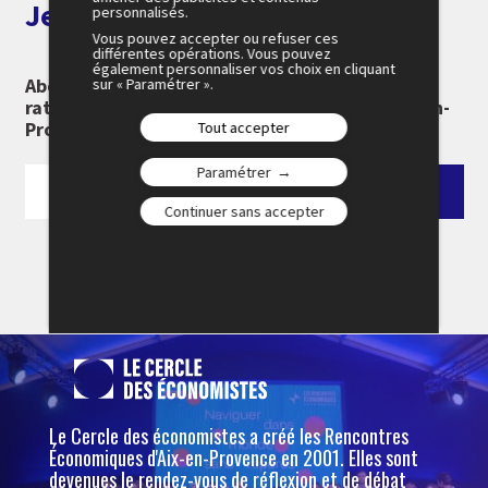
Je m'abonne aux alertes
personnalisés.
Vous pouvez accepter ou refuser ces
différentes opérations. Vous pouvez
également personnaliser vos choix en cliquant
Abonnez-vous à notre newsletter pour ne rien
sur « Paramétrer ».
rater des 26e Rencontres Économiques d'Aix-en-
Provence :
Tout accepter
Paramétrer
Continuer sans accepter
Le Cercle des économistes a créé les Rencontres
Économiques d'Aix-en-Provence en 2001. Elles sont
devenues le rendez-vous de réflexion et de débat