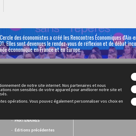
 Cercle des économistes a créé les Rencontres Économiques d'Aix-
1. Elles sont devenues le rendez-vous de réflexion et de débat inc
nde économique en France et en Europe.
Les Rencontres Économiques
OFF
tionnement de notre site internet. Nos partenaires et nous
Programme
Le OFF
ations non sensibles de votre appareil pour améliorer notre site et
isés.
Intervenants
Le programme
ntes opérations. Vous pouvez également personnaliser vos choix en
Dialogue économique
mondial
PARTENAIRES
Éditions précédentes