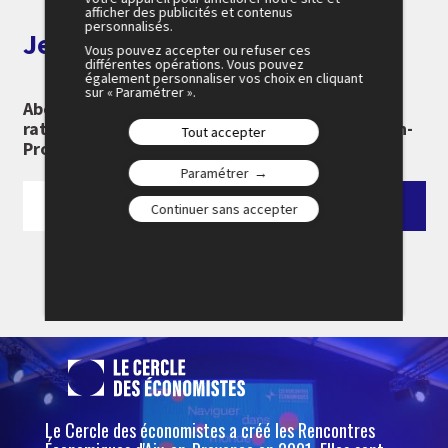
afficher des publicités et contenus
personnalisés.
Je m'abonne aux alertes
Vous pouvez accepter ou refuser ces
différentes opérations. Vous pouvez
également personnaliser vos choix en cliquant
sur « Paramétrer ».
Abonnez-vous à notre newsletter pour ne rien
rater des 26e Rencontres Économiques d'Aix-en-
Tout accepter
Provence :
Paramétrer
Continuer sans accepter
Le Cercle des économistes a créé les Rencontres