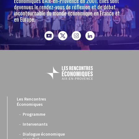
Économiques d'Aix-en-Provence en 2001. Elles sont
devenues le rendez-vous de réflexion et de débat
incontournable du monde économique en France et
en Europe.
Les Rencontres
Économiques
Programme
Intervenants
Dialogue économique