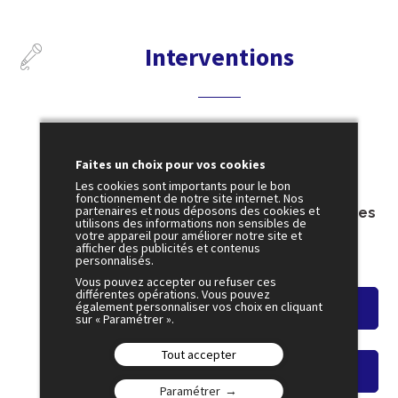
Interventions
4 juillet
Faites un choix pour vos cookies
10:00
Les cookies sont importants pour le bon
SESSION 43
fonctionnement de notre site internet. Nos
partenaires et nous déposons des cookies et
Aligner la formation avec la révolution des
utilisons des informations non sensibles de
métiers
votre appareil pour améliorer notre site et
afficher des publicités et contenus
Amphi 3
personnalisés.
Vous pouvez accepter ou refuser ces
différentes opérations. Vous pouvez
également personnaliser vos choix en cliquant
Voir le résumé
sur « Paramétrer ».
Tout accepter
Voir le replay
Paramétrer