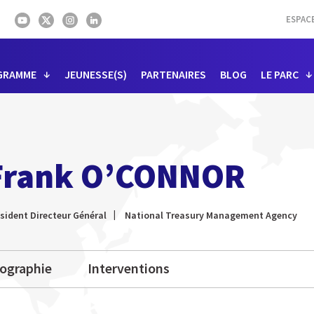
ESPAC
GRAMME
JEUNESSE(S)
PARTENAIRES
BLOG
LE PARC
Frank O’CONNOR
sident Directeur Général
National Treasury Management Agency
iographie
Interventions