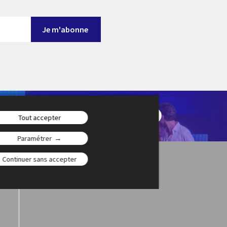
en-Provence en
ontournable du
Tout accepter
Paramétrer
Continuer sans accepter
Jeunesse(s)