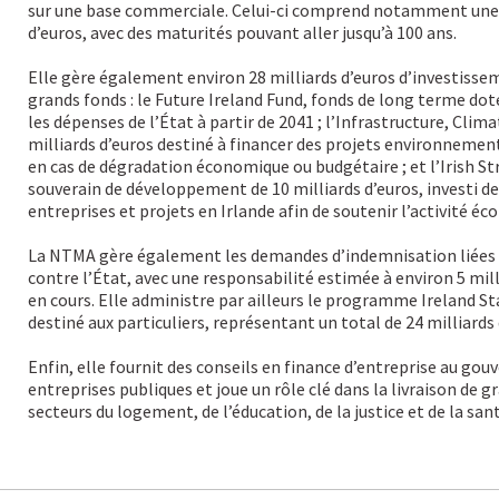
sur une base commerciale. Celui-ci comprend notamment une d
d’euros, avec des maturités pouvant aller jusqu’à 100 ans.
Elle gère également environ 28 milliards d’euros d’investisse
grands fonds : le Future Ireland Fund, fonds de long terme doté
les dépenses de l’État à partir de 2041 ; l’Infrastructure, Clim
milliards d’euros destiné à financer des projets environnement
en cas de dégradation économique ou budgétaire ; et l’Irish St
souverain de développement de 10 milliards d’euros, investi 
entreprises et projets en Irlande afin de soutenir l’activité é
La NTMA gère également les demandes d’indemnisation liées 
contre l’État, avec une responsabilité estimée à environ 5 mill
en cours. Elle administre par ailleurs le programme Ireland St
destiné aux particuliers, représentant un total de 24 milliards 
Enfin, elle fournit des conseils en finance d’entreprise au go
entreprises publiques et joue un rôle clé dans la livraison de 
secteurs du logement, de l’éducation, de la justice et de la sant