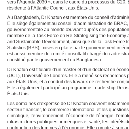
vers l’Agenda 2030 », dans le cadre du processus du G20. 
résidente à l’Atlantic Council, aux États-Unis.
Au Bangladesh, Dr Khatun est membre du conseil d’adminis
Elle siège également au conseil d’administration de BRAC, 
gouvernementale au monde œuvrant auprès des populations 
membre de la Task Force on Re-Strategising the Economy a
and Sustainable Development, ainsi que de la Task Force t
Statistics (BBS), mises en place par le gouvernement intér
est aussi membre du comité consultatif chargé du cadre st
constitué par le gouvernement du Bangladesh.
Dr Khatun est titulaire d’un master et d’un doctorat en éco
(UCL), Université de Londres. Elle a mené ses recherches p
aux États-Unis, et a conduit des travaux de recherche conjoi
Elle a également participé au programme Leadership Decisi
États-Unis.
Les domaines d’expertise de Dr Khatun couvrent notamment
secteur financier, le commerce international et les questio
climatique, l’environnement, l’économie de l’énergie, l’emplo
infrastructures publiques numériques et santé, les intérêts 
contribution des femmes à l’économie. Elle compte à son ac