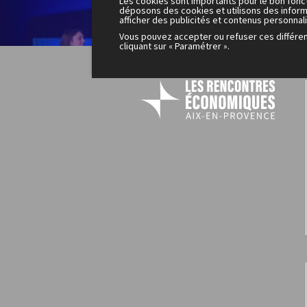
Les cookies sont importants pour le bon fonc
200
déposons des cookies et utilisons des inform
afficher des publicités et contenus personnal
mo
Vous pouvez accepter ou refuser ces différe
cliquant sur « Paramétrer ».