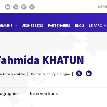
ESPAC
GRAMME
JEUNESSE(S)
PARTENAIRES
BLOG
LE PARC
Fahmida KHATUN
ectrice Executive
Centre for Policy Dialogue
iographie
Interventions