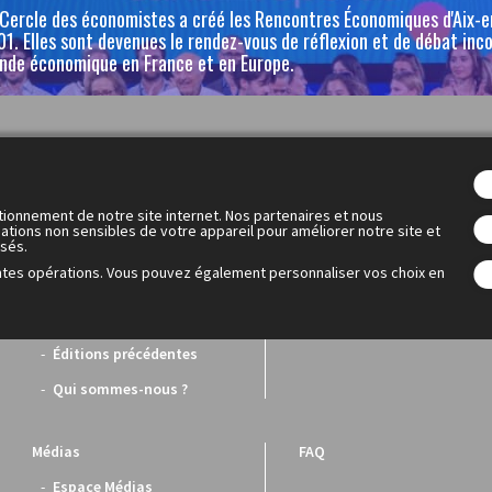
 Cercle des économistes a créé les Rencontres Économiques d'Aix-
1. Elles sont devenues le rendez-vous de réflexion et de débat inc
nde économique en France et en Europe.
Les Rencontres Économiques
OFF
Programme
Le OFF
tionnement de notre site internet. Nos partenaires et nous
Intervenants
Le programme
ations non sensibles de votre appareil pour améliorer notre site et
isés.
Dialogue économique
ntes opérations. Vous pouvez également personnaliser vos choix en
mondial
PARTENAIRES
Éditions précédentes
Qui sommes-nous ?
Médias
FAQ
Espace Médias