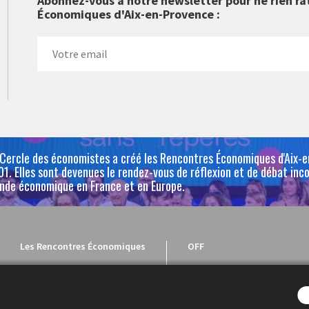
Abonnez-vous à notre newsletter pour ne rien ra
Économiques d'Aix-en-Provence :
 Cercle des économistes a créé les Rencontres Économiques d'Aix-
1. Elles sont devenues le rendez-vous de réflexion et de débat inc
nde économique en France et en Europe.
Les Rencontres Économiques
OFF
Programme
Le OFF
Intervenants
Le programme