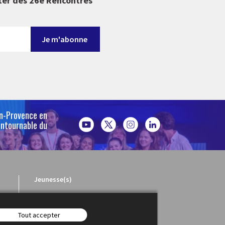
ter des 26e Rencontres
en-Provence en
ontournable du
Jeunesse(s)
Tout accepter