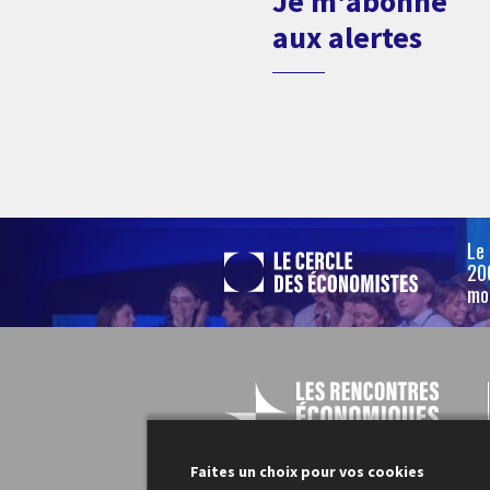
Je m'abonne
aux alertes
Le
200
mo
Faites un choix pour vos cookies