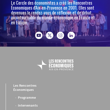
Le Cercle des économistes a créé les Rencontres
Économiques d'Aix-en-Provence en 2001. Elles sont
devenues le rendez-vous de réflexion et de débat
incontournable du monde économique en France et
en Europe.
Les Rencontres
Économiques
Programme
Intervenants