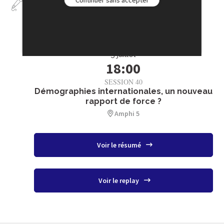
Interventions
3 juillet
18:00
SESSION 40
Démographies internationales, un nouveau
rapport de force ?
Amphi 5
Voir le résumé
Voir le replay