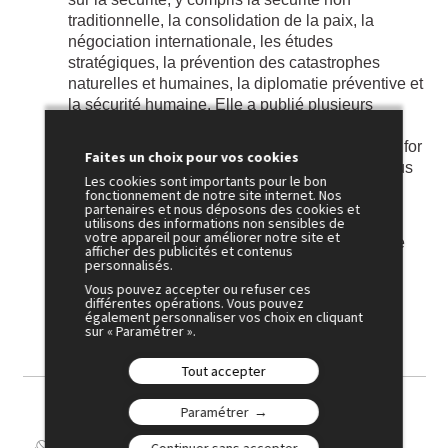
traditionnelle, la consolidation de la paix, la
négociation internationale, les études
stratégiques, la prévention des catastrophes
naturelles et humaines, la diplomatie préventive et
la sécurité humaine. Elle a publié plusieurs
ouvrages sur ces sujets, notamment Think, or
Sink: Preventive State Theory, Human Security for
Faites un choix pour vos cookies
the Future with Dreams et The 23 Most Fabulous
Les cookies sont importants pour le bon
Women in the World.
fonctionnement de notre site internet. Nos
partenaires et nous déposons des cookies et
Elle a reçu plusieurs distinctions, dont l’OISCA
utilisons des informations non sensibles de
votre appareil pour améliorer notre site et
Award pour sa contribution à l’Asie, ainsi que le
afficher des publicités et contenus
Sen Kayoko Prize de Soroptimist International
personnalisés.
Japan pour sa contribution à la compréhension
Vous pouvez accepter ou refuser ces
différentes opérations. Vous pouvez
internationale.
également personnaliser vos choix en cliquant
sur « Paramétrer ».
Tout accepter
Paramétrer
Continuer sans accepter