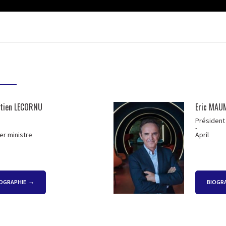
tien LECORNU
Eric MAU
Président
-
er ministre
April
OGRAPHIE
BIOGR