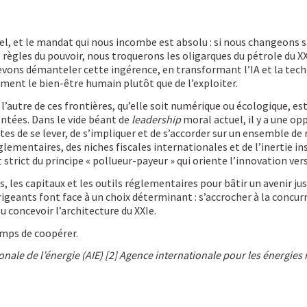
el, et le mandat qui nous incombe est absolu : si nous changeon
ègles du pouvoir, nous troquerons les oligarques du pétrole du XX
devons démanteler cette ingérence, en transformant l’IA et la tec
ment le bien-être humain plutôt que de l’exploiter.
l’autre de ces frontières, qu’elle soit numérique ou écologique, est
ntées. Dans le vide béant de
leadership
moral actuel, il y a une op
tes de se lever, de s’impliquer et de s’accorder sur un ensemble de 
ementaires, des niches fiscales internationales et de l’inertie in
trict du principe « pollueur-payeur » qui oriente l’innovation vers 
 les capitaux et les outils réglementaires pour bâtir un avenir jus
irigeants font face à un choix déterminant : s’accrocher à la concurr
ou concevoir l’architecture du XXIe.
temps de coopérer.
onale de l’énergie (AIE)
[2] Agence internationale pour les énergies