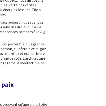
us nos yeux, nous disposons
les, certaines vérités
 énergies fossiles. Elle a
rivé.
face aujourd’hui, sapant ce
verselle des droits humains.
 demander des comptes à la
Big
s, qui portent la plus grande
harbon, du pétrole et du gaz.
s coloniaux et extractivistes
onne de côté. L’architecture
 l’engagement indéfectible de
 paix
e, prouvant qu’une trajectoire