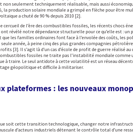
t non seulement techniquement réalisable, mais aussi économiq
15, la production solaire mondiale a grimpé en flèche pour être mult
voltaïque a chuté de 90 % depuis 2010 [2].
le cercueil de l’ère des combustibles fossiles, les récents chocs é
 ont révélé notre dépendance structurelle pour ce qu’elle est : u
 que les familles ordinaires font face à l’envolée des coûts, les po
 seule année, à peine cinq des plus grandes compagnies pétrolière
ofits [3]. Il s’agit là d’un cas d’école de profit de guerre réalisé a
combustibles fossiles ne traite pas l’instabilité mondiale comme 
traire. Le seul antidote à cette volatilité est un réseau décentr
ge géopolitique et difficile à militariser.
x plateformes : les nouveaux monop
ue soit cette transition technologique, changer notre infrastructu
scule d’acteurs industriels détenant le contrôle total d’une re