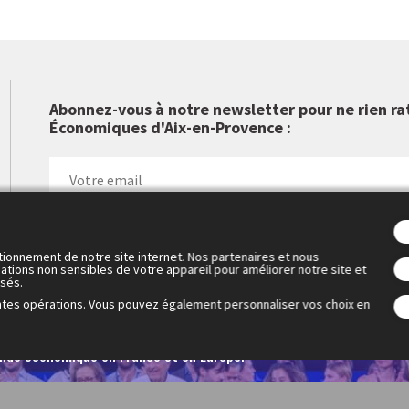
Abonnez-vous à notre newsletter pour ne rien ra
Économiques d'Aix-en-Provence :
tionnement de notre site internet. Nos partenaires et nous
ations non sensibles de votre appareil pour améliorer notre site et
isés.
ntes opérations. Vous pouvez également personnaliser vos choix en
 Cercle des économistes a créé les Rencontres Économiques d'Aix-
1. Elles sont devenues le rendez-vous de réflexion et de débat inc
nde économique en France et en Europe.