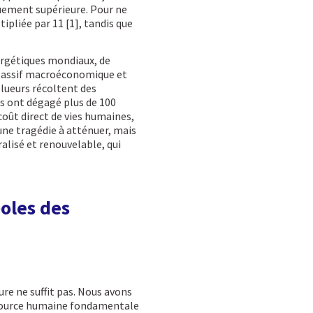
uement supérieure. Pour ne
ipliée par 11 [1], tandis que
nergétiques mondiaux, de
n passif macroéconomique et
llueurs récoltent des
s ont dégagé plus de 100
u coût direct de vies humaines,
une tragédie à atténuer, mais
alisé et renouvelable, qui
oles des
re ne suffit pas. Nous avons
ssource humaine fondamentale