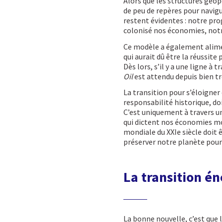
Alors que les structures géo
de peu de repères pour navig
restent évidentes : notre pro
colonisé nos économies, notre
Ce modèle a également alimen
qui aurait dû être la réussite
Dès lors, s’il y a une ligne 
Oil
est attendu depuis bien t
La transition pour s’éloigner 
responsabilité historique, do
C’est uniquement à travers un
qui dictent nos économies mo
mondiale du XXIe siècle doit 
préserver notre planète pour
La transition é
La bonne nouvelle, c’est que 