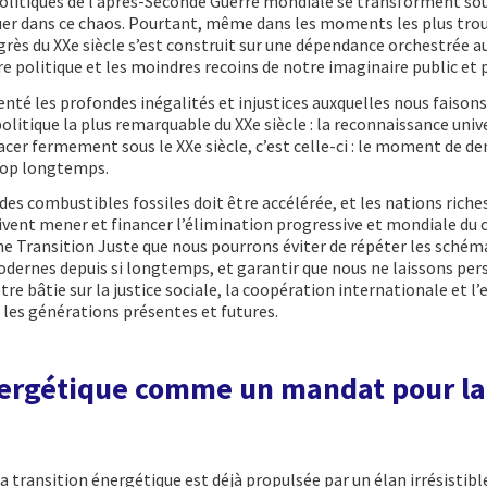
politiques de l’après-Seconde Guerre mondiale se transforment so
uer dans ce chaos. Pourtant, même dans les moments les plus troub
grès du XXe siècle s’est construit sur une dépendance orchestrée aux
 politique et les moindres recoins de notre imaginaire public et p
té les profondes inégalités et injustices auxquelles nous faisons 
 politique la plus remarquable du XXe siècle : la reconnaissance uni
à tracer fermement sous le XXe siècle, c’est celle-ci : le moment de
rop longtemps.
des combustibles fossiles doit être accélérée, et les nations riche
ivent mener et financer l’élimination progressive et mondiale du c
e Transition Juste que nous pourrons éviter de répéter les schéma
dernes depuis si longtemps, et garantir que nous ne laissons pers
être bâtie sur la justice sociale, la coopération internationale et
 les générations présentes et futures.
nergétique comme un mandat pour la
la transition énergétique est déjà propulsée par un élan irrésistibl