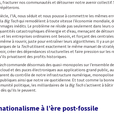
, fracturer nos communautés et détourner notre avenir collectif. 
 répéterons.
iècle, l’IA, nous séduit et nous pousse à commettre les mêmes err
 la
Big Tech
qui remodèlent à toute vitesse l’économie mondiale, 
mmages inédits. Le problème ne réside pas seulement dans leurs 
 quantités catastrophiques d’énergie et d’eau, menaçant de détourn
s et les entreprises ordinaires ont besoin, et forçant des centrales
même à rouvrir, juste pour entraîner leurs algorithmes. Il y a un
arques de la
Tech
utilisent exactement le même manuel de stratég
oir, créer des dépendances structurelles et faire pression sur les r
ils privatisent des profits historiques.
Tech
commande désormais des quasi-monopoles sur l’ensemble de l
 cloud et des puces électroniques aux applications grand public, au
arent du contrôle de notre infrastructure numérique, monopolisen
publiques ainsi que notre vie quotidienne. Et tout comme la bonne 
munité politique, les milliardaires de la
Big Tech
s’activent à bâtir
 dès qu’ils le peuvent.
ationalisme à l’ère post-fossile