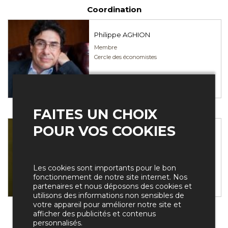
Coordination
Philippe AGHION
Membre
Cercle des économistes
BIOGRAPHIE
Modérateur
FAITES UN CHOIX
POUR VOS COOKIES
Sylvie KAUFFMANN
Editorial director and columnist
Le Monde
Les cookies sont importants pour le bon
fonctionnement de notre site internet. Nos
partenaires et nous déposons des cookies et
BIOGRAPHIE
utilisons des informations non sensibles de
votre appareil pour améliorer notre site et
afficher des publicités et contenus
personnalisés.