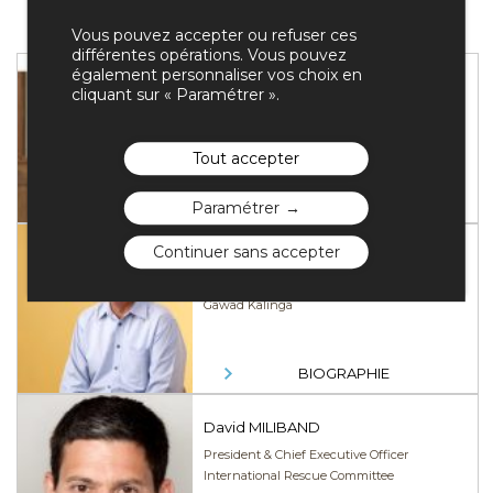
Intervenants
Vous pouvez accepter ou refuser ces
différentes opérations. Vous pouvez
également personnaliser vos choix en
Florence AUBENAS
cliquant sur « Paramétrer ».
Author
Tout accepter
BIOGRAPHIE
Paramétrer
Continuer sans accepter
Antonio MELOTO
Chairman & Founder
Gawad Kalinga
BIOGRAPHIE
David MILIBAND
President & Chief Executive Officer
International Rescue Committee