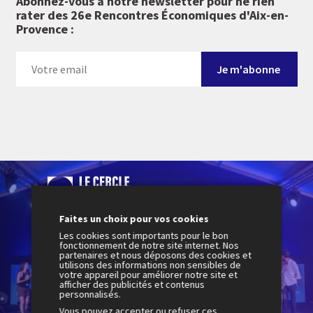
Abonnez-vous à notre newsletter pour ne rien
rater des 26e Rencontres Économiques d'Aix-en-
Provence :
Faites un choix pour vos cookies
Le Cercle des économistes a créé les Rencontres
Les cookies sont importants pour le bon
Économiques d'Aix-en-Provence en 2001. Elles sont
fonctionnement de notre site internet. Nos
devenues le rendez-vous de réflexion et de débat
partenaires et nous déposons des cookies et
utilisons des informations non sensibles de
incontournable du monde économique en France et
votre appareil pour améliorer notre site et
en Europe.
afficher des publicités et contenus
personnalisés.
Vous pouvez accepter ou refuser ces