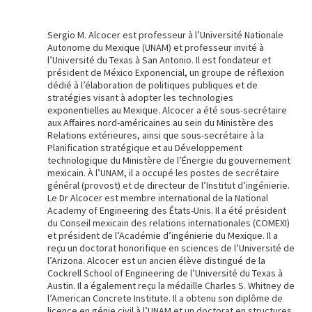
Sergio M. Alcocer est professeur à l’Université Nationale
Autonome du Mexique (UNAM) et professeur invité à
l’Université du Texas à San Antonio. Il est fondateur et
président de México Exponencial, un groupe de réflexion
dédié à l’élaboration de politiques publiques et de
stratégies visant à adopter les technologies
exponentielles au Mexique. Alcocer a été sous-secrétaire
aux Affaires nord-américaines au sein du Ministère des
Relations extérieures, ainsi que sous-secrétaire à la
Planification stratégique et au Développement
technologique du Ministère de l’Énergie du gouvernement
mexicain. À l’UNAM, il a occupé les postes de secrétaire
général (provost) et de directeur de l’Institut d’ingénierie.
Le Dr Alcocer est membre international de la National
Academy of Engineering des États-Unis. Il a été président
du Conseil mexicain des relations internationales (COMEXI)
et président de l’Académie d’ingénierie du Mexique. Il a
reçu un doctorat honorifique en sciences de l’Université de
l’Arizona. Alcocer est un ancien élève distingué de la
Cockrell School of Engineering de l’Université du Texas à
Austin. Il a également reçu la médaille Charles S. Whitney de
l’American Concrete Institute. Il a obtenu son diplôme de
licence en génie civil à l’UNAM et un doctorat en structures