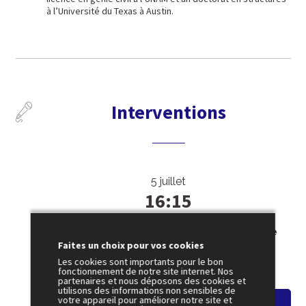
à l’Université du Texas à Austin.
Interventions
5 juillet
16:15
SESSION 33
Quelle autonomie de l’Amérique latine
Faites un choix pour vos cookies
face aux États-Unis ?
Les cookies sont importants pour le bon
Amphi 1
fonctionnement de notre site internet. Nos
partenaires et nous déposons des cookies et
utilisons des informations non sensibles de
votre appareil pour améliorer notre site et
Voir le résumé