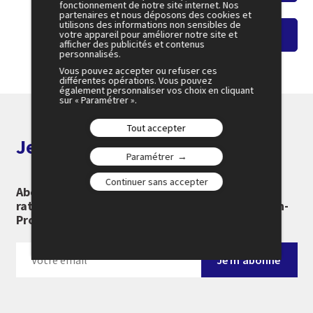
fonctionnement de notre site internet. Nos
partenaires et nous déposons des cookies et
utilisons des informations non sensibles de
votre appareil pour améliorer notre site et
Voir le replay
afficher des publicités et contenus
personnalisés.
Vous pouvez accepter ou refuser ces
différentes opérations. Vous pouvez
également personnaliser vos choix en cliquant
sur « Paramétrer ».
Tout accepter
Je m'abonne aux alertes
Paramétrer
Continuer sans accepter
Abonnez-vous à notre newsletter pour ne rien
rater des 25e Rencontres Économiques d'Aix-en-
Provence :