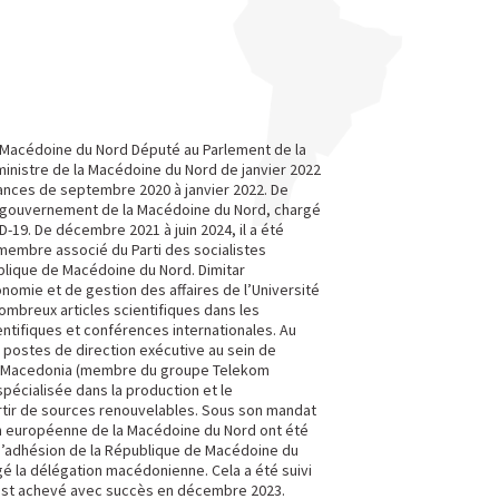
e Macédoine du Nord Député au Parlement de la
inistre de la Macédoine du Nord de janvier 2022
inances de septembre 2020 à janvier 2022. De
du gouvernement de la Macédoine du Nord, chargé
9. De décembre 2021 à juin 2024, il a été
membre associé du Parti des socialistes
blique de Macédoine du Nord. Dimitar
omie et de gestion des affaires de l’Université
ombreux articles scientifiques dans les
ntifiques et conférences internationales. Au
s postes de direction exécutive au sein de
1 Macedonia (membre du groupe Telekom
spécialisée dans la production et le
rtir de sources renouvelables. Sous son mandat
ion européenne de la Macédoine du Nord ont été
s d’adhésion de la République de Macédoine du
gé la délégation macédonienne. Cela a été suivi
s’est achevé avec succès en décembre 2023.