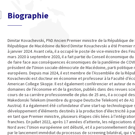
Biographie
Dimitar Kovachevski, PhD Ancien Premier ministre de la République d
République de Macédoine du Nord Dimitar Kovachevski a été Premier m
à janvier 2024. Avant cela, il a occupé le poste de vice-ministre des F
mars 2020 à septembre 2020, il a fait partie du Conseil économique 
de faire face aux conséquences économiques de la pandémie de COVID-1
président de l'Union sociale-démocrate de Macédoine, parti politique 
européens. Depuis mai 2024, il est membre de l’Assemblée de la Répu
Kovachevski est docteur en économie et professeur à la Faculté d’écon
American College Skopje. Il est également conférencier et auteur de n
domaines de l’économie et de la gestion, publiés dans des revues scie
cours de sa carrière professionnelle de plus de 25 ans, il a occupé de
Makedonski Telekom (membre du groupe Deutsche Telekom) et de A
Austria). Il a également été cofondateur d’une start-up technologique 
développement d’éléments destinés à la production d’électricité à pa
en tant que Premier ministre, plusieurs étapes clés liées à l’intégrat
franchies. En juillet 2022, après 17 années d’attente, les négociation
Nord avec l’Union européenne ont débuté, et il a personnellement diri
par le lancement immédiat du processus de screening bilatéral, qui 