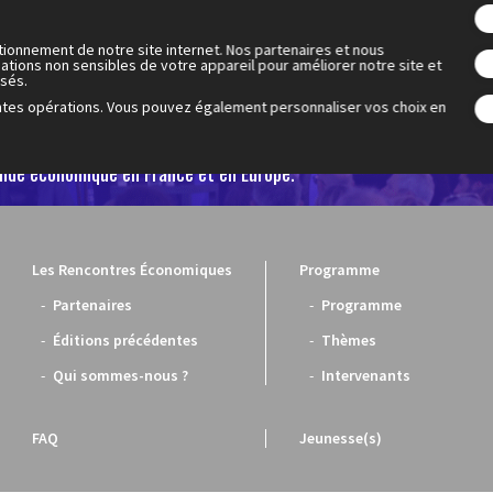
tionnement de notre site internet. Nos partenaires et nous
ations non sensibles de votre appareil pour améliorer notre site et
isés.
ntes opérations. Vous pouvez également personnaliser vos choix en
 Cercle des économistes a créé les Rencontres Économiques d'Aix-
1. Elles sont devenues le rendez-vous de réflexion et de débat inc
nde économique en France et en Europe.
Les Rencontres Économiques
Programme
Partenaires
Programme
Éditions précédentes
Thèmes
Qui sommes-nous ?
Intervenants
FAQ
Jeunesse(s)