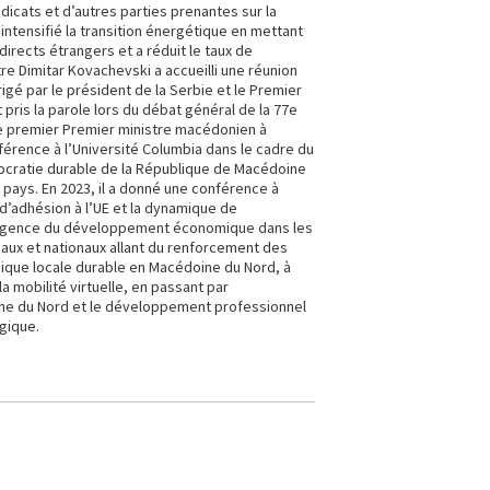
icats et d’autres parties prenantes sur la
ntensifié la transition énergétique en mettant
irects étrangers et a réduit le taux de
re Dimitar Kovachevski a accueilli une réunion
igé par le président de la Serbie et le Premier
pris la parole lors du débat général de la 77e
le premier Premier ministre macédonien à
nférence à l’Université Columbia dans le cadre du
ocratie durable de la République de Macédoine
 pays. En 2023, il a donné une conférence à
d’adhésion à l’UE et la dynamique de
l’urgence du développement économique dans les
ionaux et nationaux allant du renforcement des
ique locale durable en Macédoine du Nord, à
 la mobilité virtuelle, en passant par
ine du Nord et le développement professionnel
gique.