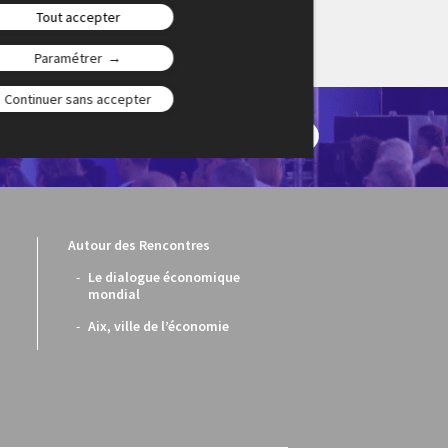
Tout accepter
Paramétrer
Continuer sans accepter
en-Provence en
ontournable du
Autour des Rencontres
Le dialogue économique
mondial
Aix, ville de l’économie