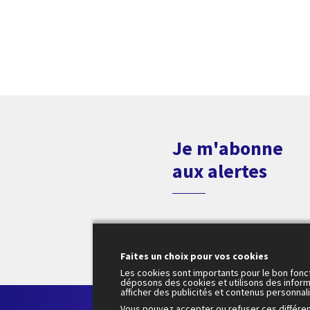
Je m'abonne
aux alertes
Faites un choix pour vos cookies
Les cookies sont importants pour le bon fonc
déposons des cookies et utilisons des inform
afficher des publicités et contenus personnal
Le
Vous pouvez accepter ou refuser ces différe