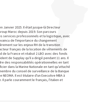
anvier 2025. Il était jusque-là Directeur
oup Maroc depuis 2019. Son parcours
 services professionnels et la logistique, avec
Convaincu de l'importance du changement
ièrement sur les enjeux RH de la transition
acteur français de la location de vêtements de
ord de la France et réalisé 2 LBO avec des fonds
ent de Supplay qu'il a dirigé pendant 11 ans. Il
re des responsabilités opérationnelles en tant
cier dans la Marine Nationale en tant qu'attaché
 membre du conseil de surveillance de la Banque
 NEOMA. Il est titulaire d'un Executive MBA à
 Il parle couramment le français, l'italien et