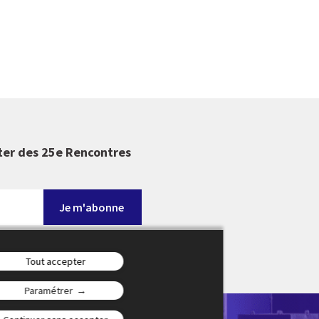
ter des 25e Rencontres
Tout accepter
Paramétrer
en-Provence en