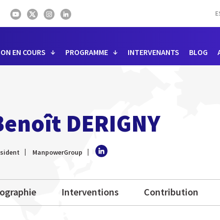
E
ION EN COURS
PROGRAMME
INTERVENANTS
BLOG
Benoît DERIGNY
sident
ManpowerGroup
iographie
Interventions
Contribution