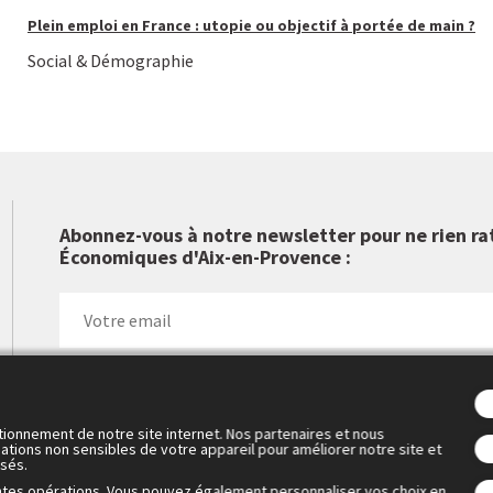
Plein emploi en France : utopie ou objectif à portée de main ?
Social & Démographie
Abonnez-vous à notre newsletter pour ne rien ra
Économiques d'Aix-en-Provence :
tionnement de notre site internet. Nos partenaires et nous
ations non sensibles de votre appareil pour améliorer notre site et
isés.
 Cercle des économistes a créé les Rencontres Économiques d'Aix-
ntes opérations. Vous pouvez également personnaliser vos choix en