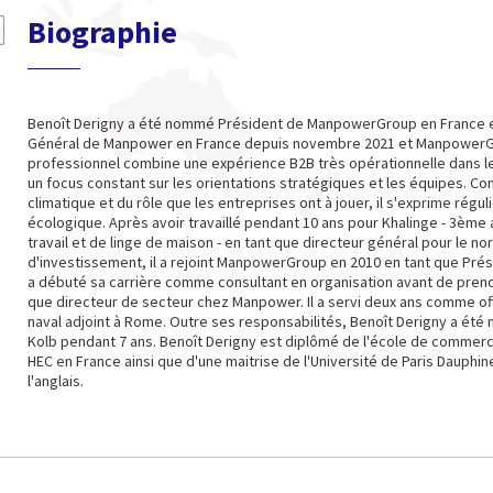
Biographie
Benoît Derigny a été nommé Président de ManpowerGroup en France en J
Général de Manpower en France depuis novembre 2021 et ManpowerGr
professionnel combine une expérience B2B très opérationnelle dans les
un focus constant sur les orientations stratégiques et les équipes. 
climatique et du rôle que les entreprises ont à jouer, il s'exprime régul
écologique. Après avoir travaillé pendant 10 ans pour Khalinge - 3ème 
travail et de linge de maison - en tant que directeur général pour le n
d'investissement, il a rejoint ManpowerGroup en 2010 en tant que Présid
a débuté sa carrière comme consultant en organisation avant de prend
que directeur de secteur chez Manpower. Il a servi deux ans comme offi
naval adjoint à Rome. Outre ses responsabilités, Benoît Derigny a été
Kolb pendant 7 ans. Benoît Derigny est diplômé de l'école de commerce
HEC en France ainsi que d'une maitrise de l'Université de Paris Dauphine.
l'anglais.