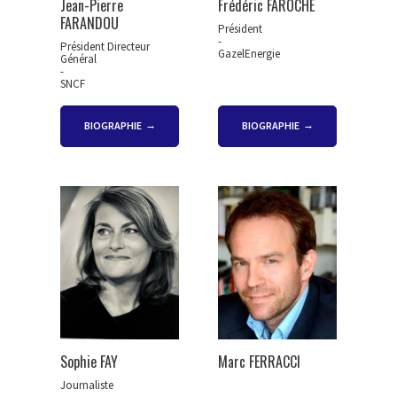
Jean-Pierre
Frédéric FAROCHE
FARANDOU
Président
-
Président Directeur
GazelEnergie
Général
-
SNCF
BIOGRAPHIE
BIOGRAPHIE
Sophie FAY
Marc FERRACCI
Journaliste