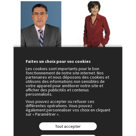
Karim EL AYNAOUI
Ruth ELKRIEF
Faites un choix pour vos cookies
Les cookies sont importants pour le bon
Président Exécutif
Editorialiste
fonctionnement de notre site internet. Nos
-
-
partenaires et nous déposons des cookies et
Policy Center for the
LCI
utilisons des informations non sensibles de
New South
votre appareil pour améliorer notre site et
afficher des publicités et contenus
personnalisés.
BIOGRAPHIE
BIOGRAPHIE
Vous pouvez accepter ou refuser ces
différentes opérations. Vous pouvez
également personnaliser vos choix en cliquant
sur « Paramétrer ».
Tout accepter