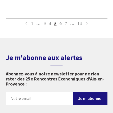
Page
Page
Page
Page
Page
Page
Page
1
…
3
4
5
6
7
…
14
Page précédente
Page suivante
Je m'abonne aux alertes
Abonnez-vous à notre newsletter pour ne rien
rater des 25e Rencontres Économiques d'Aix-en-
Provence :