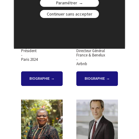
Paramétrer
Continuer sans accepter
Tony ESTANGUET
Clement EULRY
Président
Directeur Général
-
France & Benelux
Paris 2024
-
Airbnb
BIOGRAPHIE
BIOGRAPHIE